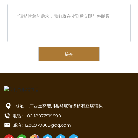
提交
地址 ：广西玉林陆川县马坡镇碟砂村豆腐铺队
电话 : +86 18077519890
邮箱 :
1286979863@qq.com